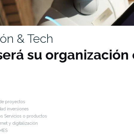
ión & Tech
erá su organización 
 de proyectos
idad inversiones
s Servicios o productos
rnet y digitalización
YMES