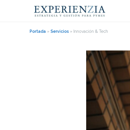
Saltar
al
contenido
Portada
»
Servicios
»
Innovación & Tech