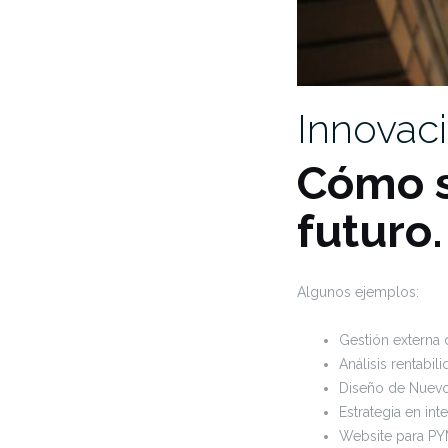
Innovac
Cómo s
futuro.
Algunos ejemplos:
Gestión externa
Análisis rentabil
Diseño de Nuevo
Estrategia en inte
Website para P