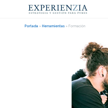
Saltar
al
contenido
Portada
»
Herramientas
»
Formación