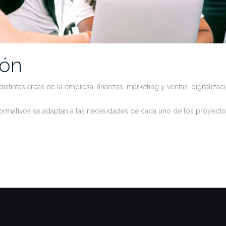
ión
istintas áreas de la empresa: finanzas, marketing y ventas, digitaliz
rmativos se adaptan a las necesidades de cada uno de los proyecto