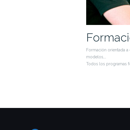
Formac
Formación orientada a d
modelos,…
Todos los programas fo