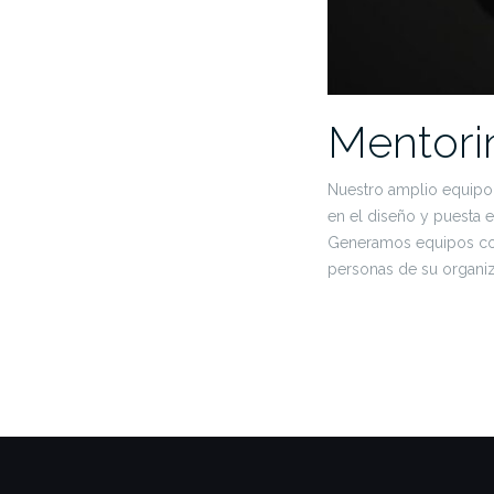
Mentori
Nuestro amplio equipo 
en el diseño y puesta e
Generamos equipos comp
personas de su organiz