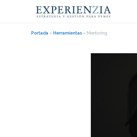
Saltar
al
contenido
Portada
»
Herramientas
»
Mentoring