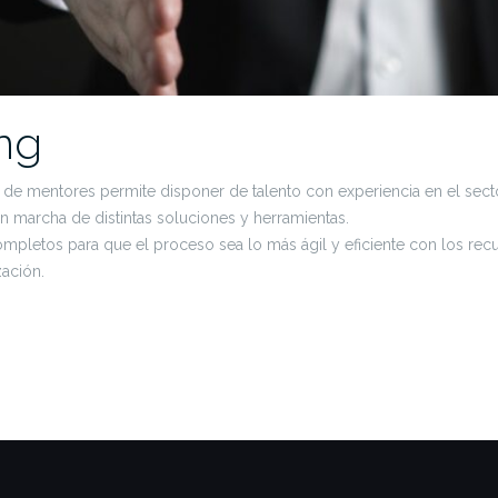
ng
de mentores permite disponer de talento con experiencia en el sector
n marcha de distintas soluciones y herramientas.
letos para que el proceso sea lo más ágil y eficiente con los rec
ación.