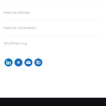
Feed de entradas
Feed de comentarios
WordPress.org
linkedin
home
mail
index-
card